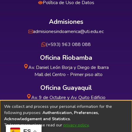
Política de Uso de Datos
Admisiones
admisionesindoamerica@uti.edu.ec
(+593) 963 088 088
Oficina Riobamba
Av. Daniel León Borja y Diego de Ibarra
Mall del Centro - Primer piso alto
Oficina Guayaquil
Av. 9 de Octubre y Av. Quito Edificio
INDUAUTO - Planta baja
We collect and process your personal information for the
following purposes:
Authentication, Preferences,
Acknowledgement and Statistics
.
To learn more, please read our
privacy policy
.
ES