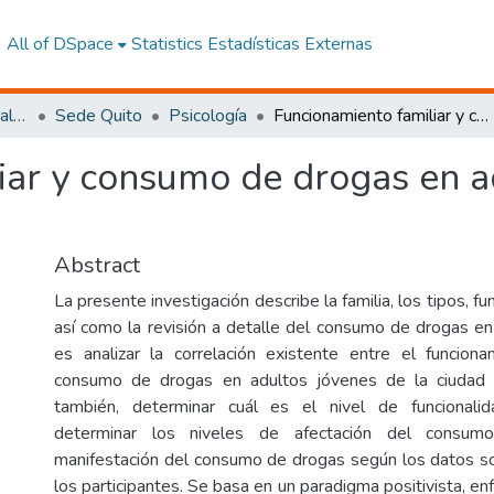
All of DSpace
Statistics
Estadísticas Externas
Facultad de Ciencias Sociales y Humanas
Sede Quito
Psicología
Funcionamiento familiar y consumo de drogas en adultos jóvenes de la ciudad de Quito
iar y consumo de drogas en a
Abstract
La presente investigación describe la familia, los tipos, fu
así como la revisión a detalle del consumo de drogas en 
es analizar la correlación existente entre el funciona
consumo de drogas en adultos jóvenes de la ciudad 
también, determinar cuál es el nivel de funcionalid
determinar los niveles de afectación del consu
manifestación del consumo de drogas según los datos s
los participantes. Se basa en un paradigma positivista, en