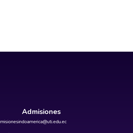
Admisiones
misionesindoamerica@uti.edu.ec