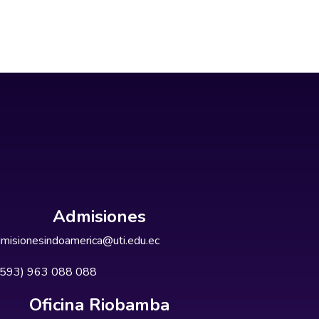
Admisiones
misionesindoamerica@uti.edu.ec
+593) 963 088 088
Oficina Riobamba