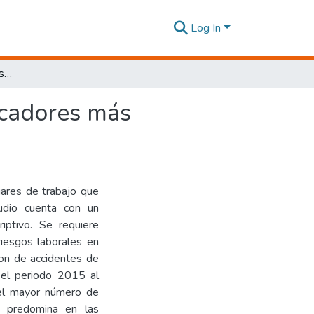
Log In
Riesgos Laborales: análisis exploratorio de los indicadores más comunes en Ecuador.
dicadores más
gares de trabajo que
udio cuenta con un
riptivo. Se requiere
riesgos laborales en
son de accidentes de
 el periodo 2015 al
 el mayor número de
, predomina en las