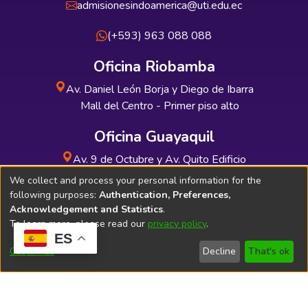
admisionesindoamerica@uti.edu.ec
(+593) 963 088 088
Oficina Riobamba
Av. Daniel León Borja y Diego de Ibarra
Mall del Centro - Primer piso alto
Oficina Guayaquil
Av. 9 de Octubre y Av. Quito Edificio
INDUAUTO - Planta baja
We collect and process your personal information for the
following purposes:
Authentication, Preferences,
Acknowledgement and Statistics
.
To learn more, please read our
privacy policy
.
ES
Soporte Técnico
Bibliolatino.com
Customize
Decline
That's ok