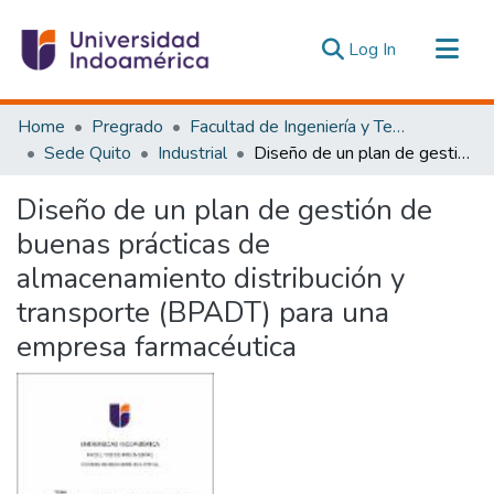
(current)
Log In
Communities & Collections
Home
Pregrado
Facultad de Ingeniería y Tecnologías de la Información y la Comunicación
All of DSpace
Sede Quito
Industrial
Diseño de un plan de gestión de buenas prácticas de almacenamiento distribución y transporte (BPADT) para una empresa farmacéutica
Statistics
Diseño de un plan de gestión de
Estadísticas Externas
buenas prácticas de
almacenamiento distribución y
transporte (BPADT) para una
empresa farmacéutica