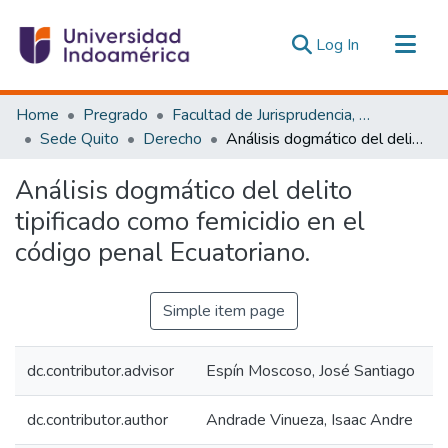
(current)
Log In
Communities & Collections
Home
Pregrado
Facultad de Jurisprudencia, Ciencias Políticas y Económicas
All of DSpace
Sede Quito
Derecho
Análisis dogmático del delito tipificado como femicidio en el código penal Ecuatoriano.
Statistics
Análisis dogmático del delito
Estadísticas Externas
tipificado como femicidio en el
código penal Ecuatoriano.
Simple item page
dc.contributor.advisor
Espín Moscoso, José Santiago
dc.contributor.author
Andrade Vinueza, Isaac Andre