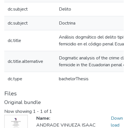
dc.subject
Delito
dc.subject
Doctrina
Análisis dogmático del delito tipif
dc.title
femicidio en el código penal Ecuato
Dogmatic analysis of the crime clas
dc.title.alternative
femicide in the Ecuadorian penal co
dc.type
bachelorThesis
Files
Original bundle
Now showing
1 - 1 of 1
Name:
Down
ANDRADE VINUEZA ISAAC
load