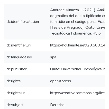
Andrade Vinueza, I. (2021). Análisi
dogmático del delito tipificado co
dc.identifier.citation
femicidio en el código penal Ecuato
[Tesis de Pregrado]. Quito: Univer
Tecnológica Indoamérica. 45 p.
dc.identifier.uri
https://hdl.handle.net/20.500.1
dc.language.iso
spa
dc.publisher
Quito: Universidad Tecnológica In
dc.rights
openAccess
dc.rights.uri
https://creativecommons.org/licens
dc.subject
Derecho