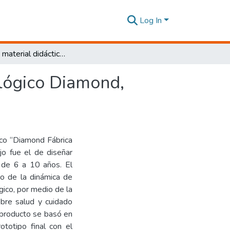
Log In
Diseño de material didáctico para el centro odontológico Diamond, Fábrica de Sonrisas, Quito, 2022
ológico Diamond,
ico “Diamond Fábrica
jo fue el de diseñar
s de 6 a 10 años. El
ro de la dinámica de
gico, por medio de la
obre salud y cuidado
l producto se basó en
totipo final con el