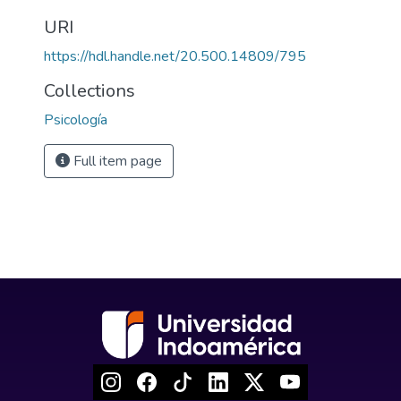
URI
https://hdl.handle.net/20.500.14809/795
Collections
Psicología
Full item page