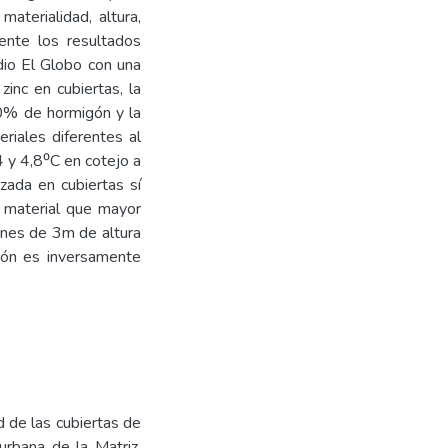
materialidad, altura,
nte los resultados
adio El Globo con una
inc en cubiertas, la
0% de hormigón y la
riales diferentes al
4 y 4,8⁰C en cotejo a
izada en cubiertas sí
l material que mayor
iones de 3m de altura
ción es inversamente
d de las cubiertas de
 urbana de la Matriz,