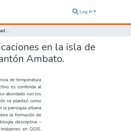
Log In
Impacto de la materialidad de las cubiertas de edificaciones en la isla de calor urbana en la parroquia urbana de la Matriz, cantón Ambato.
caciones en la isla de
 cantón Ambato.
rencia de temperatura
ctivo es conferida al
oco abordado son los
ción se planteó como
en la parroquia urbana
obre la formación de
ología descriptiva –
n, imágenes en QGIS,