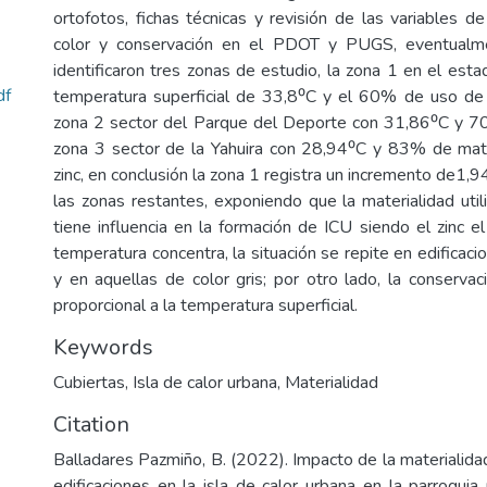
ortofotos, fichas técnicas y revisión de las variables de 
color y conservación en el PDOT y PUGS, eventualme
identificaron tres zonas de estudio, la zona 1 en el est
df
temperatura superficial de 33,8⁰C y el 60% de uso de z
zona 2 sector del Parque del Deporte con 31,86⁰C y 7
zona 3 sector de la Yahuira con 28,94⁰C y 83% de mate
zinc, en conclusión la zona 1 registra un incremento de1,9
las zonas restantes, exponiendo que la materialidad util
tiene influencia en la formación de ICU siendo el zinc e
temperatura concentra, la situación se repite en edificac
y en aquellas de color gris; por otro lado, la conserva
proporcional a la temperatura superficial.
Keywords
Cubiertas
,
Isla de calor urbana
,
Materialidad
Citation
Balladares Pazmiño, B. (2022). Impacto de la materialida
edificaciones en la isla de calor urbana en la parroquia