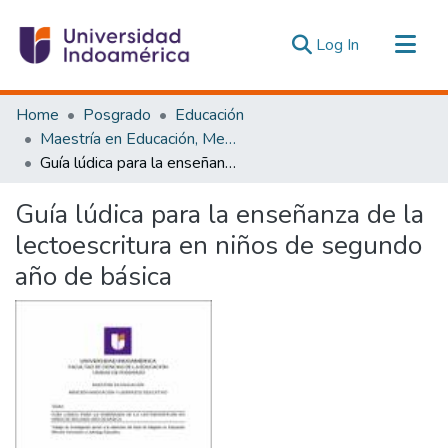
(current)
Log In
Communities & Collections
Home
Posgrado
Educación
All of DSpace
Maestría en Educación, Mención Innovación y Liderazgo Educativo
Guía lúdica para la enseñanza de la lectoescritura en niños de segundo año de básica
Statistics
Estadísticas Externas
Guía lúdica para la enseñanza de la
lectoescritura en niños de segundo
año de básica