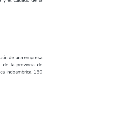
e y el cuidado de la
ación de una empresa
e de la provincia de
gica Indoamèrica. 150