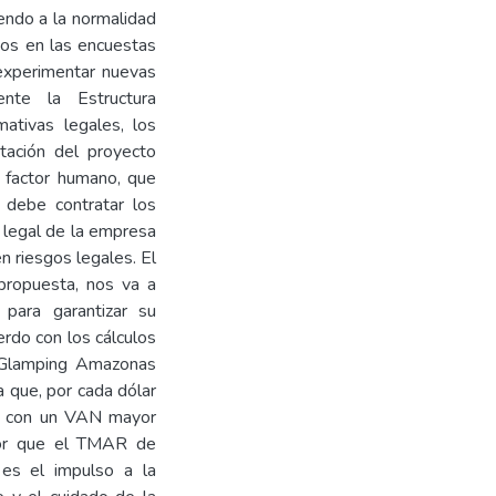
endo a la normalidad
ios en las encuestas
 experimentar nuevas
ente la Estructura
rmativas legales, los
tación del proyecto
l factor humano, que
 debe contratar los
n legal de la empresa
en riesgos legales. El
 propuesta, nos va a
 para garantizar su
erdo con los cálculos
a Glamping Amazonas
a que, por cada dólar
ue, con un VAN mayor
or que el TMAR de
es el impulso a la