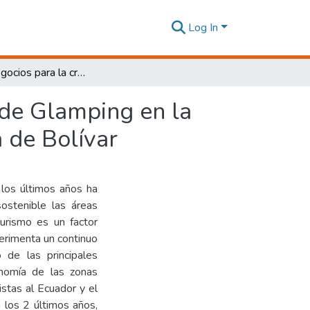
Log In
Plan de negocios para la creación de una empresa de Glamping en la parroquia Telimbela recinto El Valle de la provincia de Bolívar
 de Glamping en la
a de Bolívar
 los últimos años ha
ostenible las áreas
turismo es un factor
erimenta un continuo
o de las principales
onomía de las zonas
istas al Ecuador y el
 los 2 últimos años,