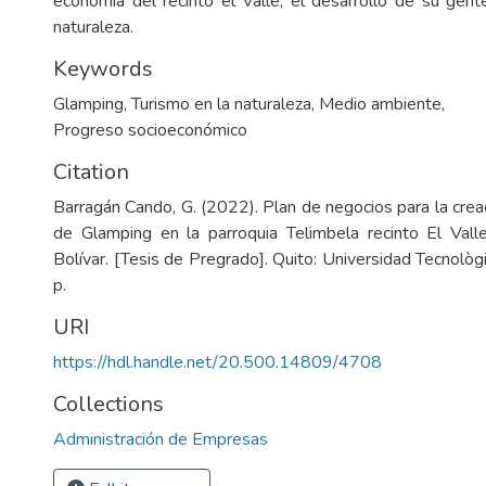
economía del recinto el Valle, el desarrollo de su gent
naturaleza.
Keywords
Glamping
,
Turismo en la naturaleza
,
Medio ambiente
,
Progreso socioeconómico
Citation
Barragán Cando, G. (2022). Plan de negocios para la cre
de Glamping en la parroquia Telimbela recinto El Vall
Bolívar. [Tesis de Pregrado]. Quito: Universidad Tecnolò
p.
URI
https://hdl.handle.net/20.500.14809/4708
Collections
Administración de Empresas