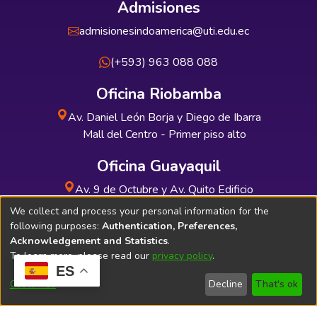
Admisiones
admisionesindoamerica@uti.edu.ec
(+593) 963 088 088
Oficina Riobamba
Av. Daniel León Borja y Diego de Ibarra
Mall del Centro - Primer piso alto
Oficina Guayaquil
Av. 9 de Octubre y Av. Quito Edificio
INDUAUTO - Planta baja
We collect and process your personal information for the
following purposes:
Authentication, Preferences,
Acknowledgement and Statistics
.
To learn more, please read our
privacy policy
.
ES
Soporte Técnico
Bibliolatino.com
Customize
Decline
That's ok