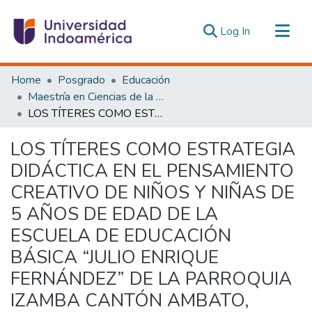
(current)
Log In
Communities & Collections
Home
Posgrado
Educación
All of DSpace
Maestría en Ciencias de la Educación, Mención Educación Parvularia
LOS TÍTERES COMO ESTRATEGIA DIDÁCTICA EN EL PENSAMIENTO CREATIVO DE NIÑOS Y NIÑAS DE 5 AÑOS DE EDAD DE LA ESCUELA DE EDUCACIÓN BÁSICA “JULIO ENRIQUE FERNÁNDEZ” DE LA PARROQUIA IZAMBA CANTÓN AMBATO, PROVINCIA DE TUNGURAHUA, DURANTE EL AÑO 2015
Statistics
Estadísticas Externas
LOS TÍTERES COMO ESTRATEGIA
DIDÁCTICA EN EL PENSAMIENTO
CREATIVO DE NIÑOS Y NIÑAS DE
5 AÑOS DE EDAD DE LA
ESCUELA DE EDUCACIÓN
BÁSICA “JULIO ENRIQUE
FERNÁNDEZ” DE LA PARROQUIA
IZAMBA CANTÓN AMBATO,