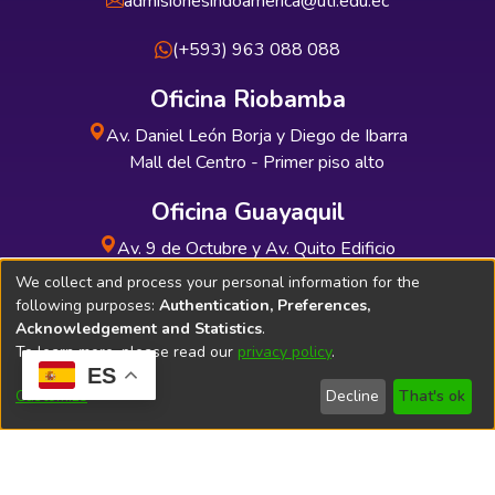
admisionesindoamerica@uti.edu.ec
(+593) 963 088 088
Oficina Riobamba
Av. Daniel León Borja y Diego de Ibarra
Mall del Centro - Primer piso alto
Oficina Guayaquil
Av. 9 de Octubre y Av. Quito Edificio
INDUAUTO - Planta baja
We collect and process your personal information for the
following purposes:
Authentication, Preferences,
Acknowledgement and Statistics
.
To learn more, please read our
privacy policy
.
ES
Soporte Técnico
Bibliolatino.com
Customize
Decline
That's ok