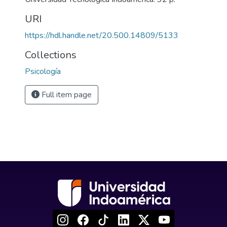
URI
https://hdl.handle.net/20.500.14809/5133
Collections
Psicología
Full item page