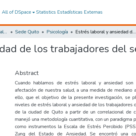
All of DSpace
Statistics
Estadísticas Externas
Facultad de Ciencias Sociales y Humanas
Sede Quito
Psicología
Estrés laboral y ansiedad de los trabajadores del sector automotriz de la ciudad de Quito
edad de los trabajadores del s
Abstract
Cuando hablamos de estrés laboral y ansiedad son 
afectación de nuestra salud, a una medida de mediano a
ello, que el objetivo de la presente investigación, se p
niveles de estrés laboral y ansiedad de los trabajadores 
de la ciudad de Quito a partir de un correlacional de c
manejó una metodología cuantitativa, con un paradigma po
como instrumentos la Escala de Estrés Percibido (PSS
Zung del Estado de Ansiedad. Se encontró una cor