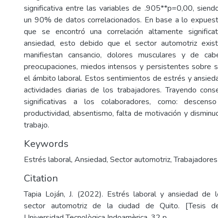
significativa entre las variables de .905**p=0,00, siend
un 90% de datos correlacionados. En base a lo expuest
que se encontró una correlación altamente significa
ansiedad, esto debido que el sector automotriz exis
manifiestan cansancio, dolores musculares y de cab
preocupaciones, miedos intensos y persistentes sobre si
el ámbito laboral. Estos sentimientos de estrés y ansieda
actividades diarias de los trabajadores. Trayendo con
significativas a los colaboradores, como: descen
productividad, absentismo, falta de motivación y disminuc
trabajo.
Keywords
Estrés laboral
,
Ansiedad
,
Sector automotriz
,
Trabajadores
Citation
Tapia Loján, J. (2022). Estrés laboral y ansiedad de 
sector automotriz de la ciudad de Quito. [Tesis de
Universidad Tecnològica Indoamèrica. 32 p.