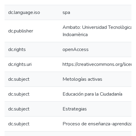
dc.language.iso
spa
Ambato: Universidad Tecnològica
dc.publisher
Indoamèrica
dc.rights
openAccess
dc.rights.uri
https://creativecommons.org/licens
dc.subject
Metologías activas
dc.subject
Educación para la Ciudadanía
dc.subject
Estrategias
dc.subject
Proceso de enseñanza-aprendizaj