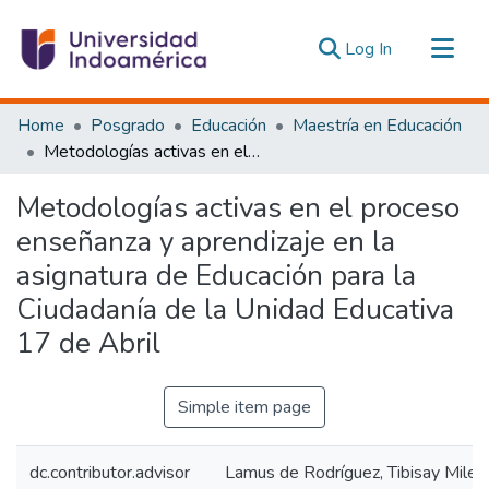
(current)
Log In
Communities & Collections
Home
Posgrado
Educación
Maestría en Educación
All of DSpace
Metodologías activas en el proceso enseñanza y aprendizaje en la asignatura de Educación para la Ciudadanía de la Unidad Educativa 17 de Abril
Statistics
Metodologías activas en el proceso
Estadísticas Externas
enseñanza y aprendizaje en la
asignatura de Educación para la
Ciudadanía de la Unidad Educativa
17 de Abril
Simple item page
dc.contributor.advisor
Lamus de Rodríguez, Tibisay Milen