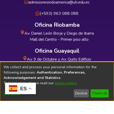
admisionesindoamerica@uti.edu.ec
(+593) 963 088 088
Oficina Riobamba
Av. Daniel León Borja y Diego de Ibarra
Mall del Centro - Primer piso alto
Oficina Guayaquil
Av. 9 de Octubre y Av. Quito Edificio
INDUAUTO - Planta baja
We collect and process your personal information for the
following purposes:
Authentication, Preferences,
Acknowledgement and Statistics
.
To learn more, please read our
privacy policy
.
ES
Soporte Técnico
Bibliolatino.com
Customize
Decline
That's ok