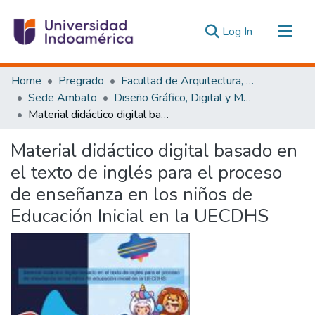
(current)
Log In
Communities & Collections
Home
Pregrado
Facultad de Arquitectura, Artes y Diseño
All of DSpace
Sede Ambato
Diseño Gráfico, Digital y Multimedia Ambato
Material didáctico digital basado en el texto de inglés para el proceso de enseñanza en los niños de Educación Inicial en la UECDHS
Statistics
Estadísticas Externas
Material didáctico digital basado en
el texto de inglés para el proceso
de enseñanza en los niños de
Educación Inicial en la UECDHS