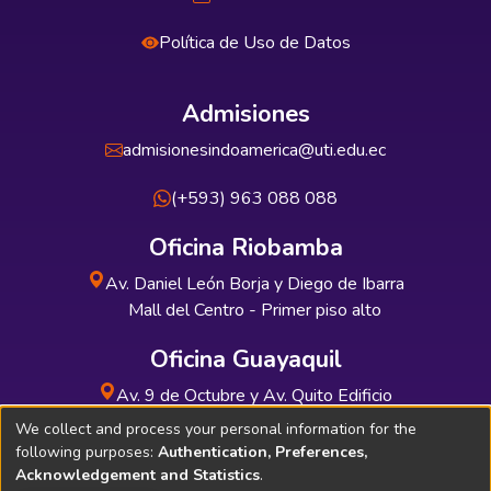
Política de Uso de Datos
Admisiones
admisionesindoamerica@uti.edu.ec
(+593) 963 088 088
Oficina Riobamba
Av. Daniel León Borja y Diego de Ibarra
Mall del Centro - Primer piso alto
Oficina Guayaquil
Av. 9 de Octubre y Av. Quito Edificio
INDUAUTO - Planta baja
We collect and process your personal information for the
following purposes:
Authentication, Preferences,
Acknowledgement and Statistics
.