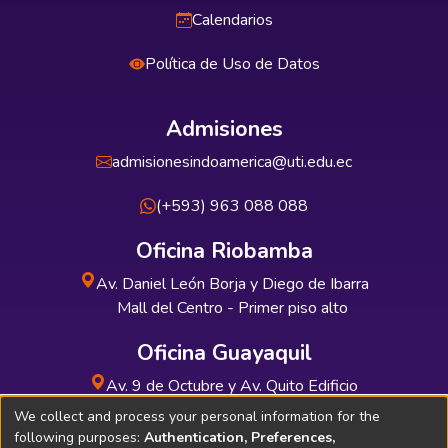
Calendarios
Política de Uso de Datos
Admisiones
admisionesindoamerica@uti.edu.ec
(+593) 963 088 088
Oficina Riobamba
Av. Daniel León Borja y Diego de Ibarra
Mall del Centro - Primer piso alto
Oficina Guayaquil
Av. 9 de Octubre y Av. Quito Edificio
INDUAUTO - Planta baja
We collect and process your personal information for the
following purposes:
Authentication, Preferences,