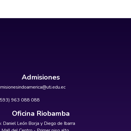
Admisiones
misionesindoamerica@uti.edu.ec
+593) 963 088 088
Oficina Riobamba
. Daniel León Borja y Diego de Ibarra
Mall del Centro - Primer piso alto