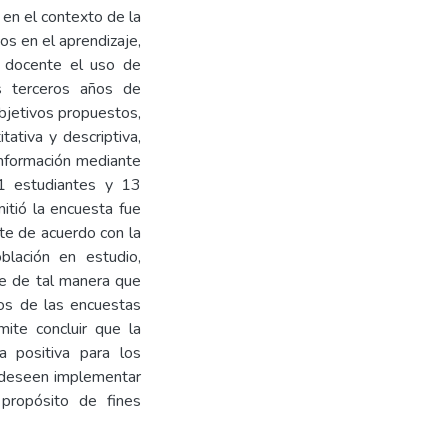
 en el contexto de la
os en el aprendizaje,
al docente el uso de
os terceros años de
 objetivos propuestos,
tativa y descriptiva,
información mediante
91 estudiantes y 13
itió la encuesta fue
te de acuerdo con la
blación en estudio,
le de tal manera que
dos de las encuestas
ite concluir que la
a positiva para los
s deseen implementar
 propósito de fines