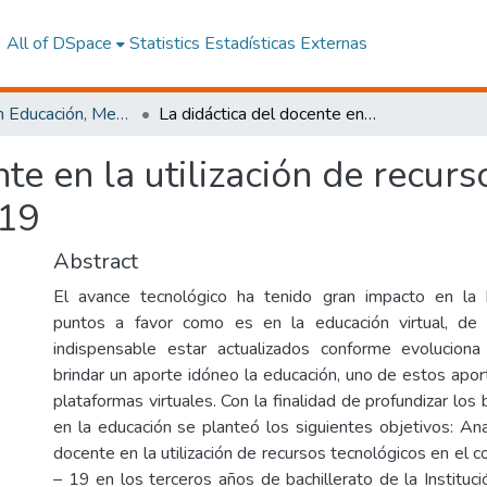
All of DSpace
Statistics
Estadísticas Externas
Maestría en Educación, Mención Innovación y Liderazgo Educativo
La didáctica del docente en la utilización de recursos tecnológicos en el contexto de la Covid-19
te en la utilización de recurs
-19
Abstract
El avance tecnológico ha tenido gran impacto en la
puntos a favor como es en la educación virtual, de
indispensable estar actualizados conforme evoluciona 
brindar un aporte idóneo la educación, uno de estos apor
plataformas virtuales. Con la finalidad de profundizar los 
en la educación se planteó los siguientes objetivos: Anal
docente en la utilización de recursos tecnológicos en el
– 19 en los terceros años de bachillerato de la Instituc