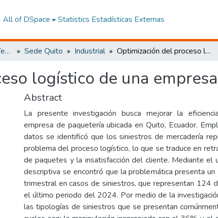
All of DSpace
Statistics
Estadísticas Externas
Facultad de Ingeniería y Tecnologías de la Información y la Comunicación
Sede Quito
Industrial
Optimización del proceso logístico de una empresa de paquetería
ceso logístico de una empresa
Abstract
La presente investigación busca mejorar la eficienc
empresa de paquetería ubicada en Quito, Ecuador. Empl
datos se identificó que los siniestros de mercadería rep
problema del proceso logístico, lo que se traduce en ret
de paquetes y la insatisfacción del cliente. Mediante el 
descriptiva se encontró que la problemática presenta 
trimestral en casos de siniestros, que representan 124 d
el último periodo del 2024. Por medio de la investigación
las tipologías de siniestros que se presentan comúnment