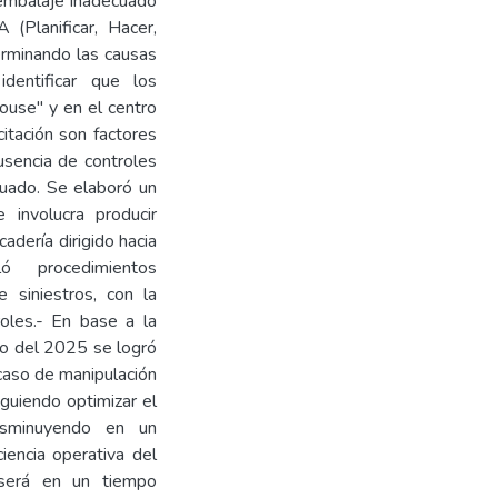
 embalaje inadecuado
(Planificar, Hacer,
erminando las causas
identificar que los
house" y en el centro
citación son factores
ausencia de controles
cuado. Se elaboró un
 involucra producir
adería dirigido hacia
ó procedimientos
 siniestros, con la
roles.- En base a la
ro del 2025 se logró
caso de manipulación
guiendo optimizar el
disminuyendo en un
iencia operativa del
 será en un tiempo