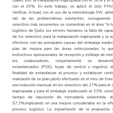
cuales son: la manipulación inapropiada con el 36% y el
con el 29%. En este trabajo, se aplicó el ciclo PHVA 
Verificar, Actuar) con el uso de la metodología 5W, det
raíz de las problemáticas existentes, consiguiendo 
siniestros más recurrentes se concentran en el área "In 
logístico de Quito, los errores humanos, la falta de capa
de los siniestros para la manipulación inapropiada y la 
efectivos son las principales causas del embalaje inade
plan de mejora para las áreas seleccionadas, lo que
instructivos operacionales de recepción y estibaje de merc
los colaboradores, conjuntamente se desarroll
estandarizados (POE), hojas de control y registros de
finalidad de estandarizar el proceso y establecer cont
realización de un plan piloto efectuado en el mes de Ene
una reducción mensual en los siniestros del 27% para el 
inapropiada y para el embalaje inadecuado el 33%, consi
tiempo de reposición de mercadería siniestrada, 
57.3%,implicando en una mejora considerable en la efic
proceso logístico. La implantación de la propuesta