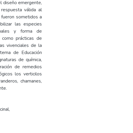
 el diseño emergente,
respuesta válida al
s fueron sometidos a
bilizar las especies
inales y forma de
s como prácticas de
as vivenciales de la
stema de Educación
gnaturas de química,
paración de remedios
icos los verticilos
randeros, chamanes,
nte.
cinal
,