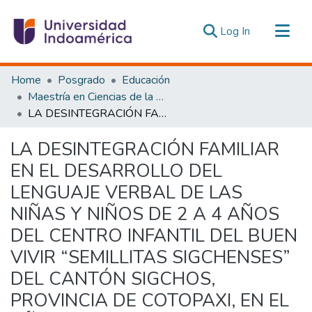
(current)
Log In
Communities & Collections
Home
Posgrado
Educación
All of DSpace
Maestría en Ciencias de la Educación, Mención Educación Parvularia
LA DESINTEGRACIÓN FAMILIAR EN EL DESARROLLO DEL LENGUAJE VERBAL DE LAS NIÑAS Y NIÑOS DE 2 A 4 AÑOS DEL CENTRO INFANTIL DEL BUEN VIVIR “SEMILLITAS SIGCHENSES” DEL CANTÓN SIGCHOS, PROVINCIA DE COTOPAXI, EN EL AÑO 2015
Statistics
Estadísticas Externas
LA DESINTEGRACIÓN FAMILIAR
EN EL DESARROLLO DEL
LENGUAJE VERBAL DE LAS
NIÑAS Y NIÑOS DE 2 A 4 AÑOS
DEL CENTRO INFANTIL DEL BUEN
VIVIR “SEMILLITAS SIGCHENSES”
DEL CANTÓN SIGCHOS,
PROVINCIA DE COTOPAXI, EN EL