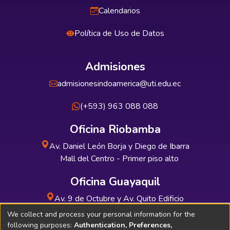
Calendarios
Política de Uso de Datos
Admisiones
admisionesindoamerica@uti.edu.ec
(+593) 963 088 088
Oficina Riobamba
Av. Daniel León Borja y Diego de Ibarra
Mall del Centro - Primer piso alto
Oficina Guayaquil
Av. 9 de Octubre y Av. Quito Edificio
INDUAUTO - Planta baja
We collect and process your personal information for the
following purposes:
Authentication, Preferences,