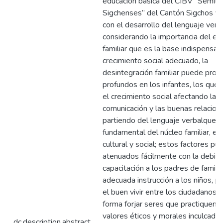
educación básica del CIBV “Semilli
Sigchenses” del Cantón Sigchos y s
con el desarrollo del lenguaje verba
considerando la importancia del en
familiar que es la base indispensab
crecimiento social adecuado, la
desintegración familiar puede prov
profundos en los infantes, los que 
el crecimiento social afectando la
comunicación y las buenas relacion
partiendo del lenguaje verbalque s
fundamental del núcleo familiar, esc
cultural y social; estos factores pu
atenuados fácilmente con la debid
capacitación a los padres de familia
adecuada instrucción a los niños, pa
el buen vivir entre los ciudadanos, 
forma forjar seres que practiquen a
valores éticos y morales inculcados
dc.description.abstract