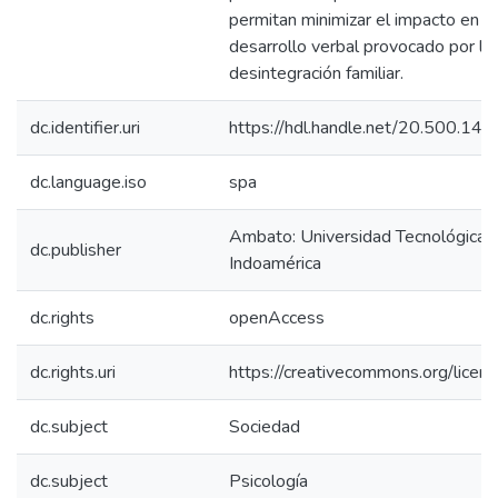
permitan minimizar el impacto en s
desarrollo verbal provocado por la
desintegración familiar.
dc.identifier.uri
https://hdl.handle.net/20.500.14
dc.language.iso
spa
Ambato: Universidad Tecnológica
dc.publisher
Indoamérica
dc.rights
openAccess
dc.rights.uri
https://creativecommons.org/licens
dc.subject
Sociedad
dc.subject
Psicología