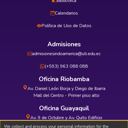
Biblioteca
Calendarios
Política de Uso de Datos
Admisiones
admisionesindoamerica@uti.edu.ec
(+593) 963 088 088
Oficina Riobamba
Av. Daniel León Borja y Diego de Ibarra
Mall del Centro - Primer piso alto
Oficina Guayaquil
Av. 9 de Octubre y Av. Quito Edificio
INDUAUTO - Planta baja
We collect and process your personal information for the