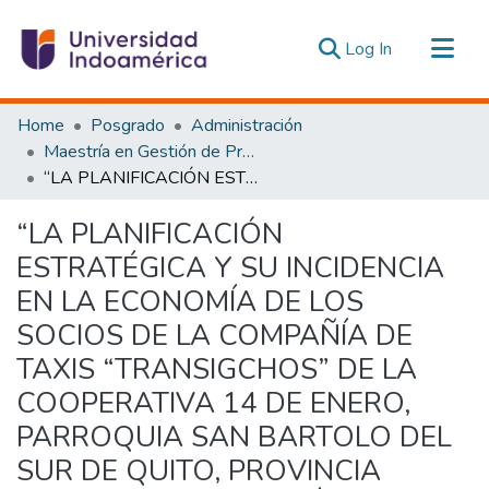
(current)
Log In
Communities & Collections
Home
Posgrado
Administración
All of DSpace
Maestría en Gestión de Proyectos Socioproductivos
“LA PLANIFICACIÓN ESTRATÉGICA Y SU INCIDENCIA EN LA ECONOMÍA DE LOS SOCIOS DE LA COMPAÑÍA DE TAXIS “TRANSIGCHOS” DE LA COOPERATIVA 14 DE ENERO, PARROQUIA SAN BARTOLO DEL SUR DE QUITO, PROVINCIA PICHINCHA EN EL PERÍODO 2014-2015”
Statistics
Estadísticas Externas
“LA PLANIFICACIÓN
ESTRATÉGICA Y SU INCIDENCIA
EN LA ECONOMÍA DE LOS
SOCIOS DE LA COMPAÑÍA DE
TAXIS “TRANSIGCHOS” DE LA
COOPERATIVA 14 DE ENERO,
PARROQUIA SAN BARTOLO DEL
SUR DE QUITO, PROVINCIA