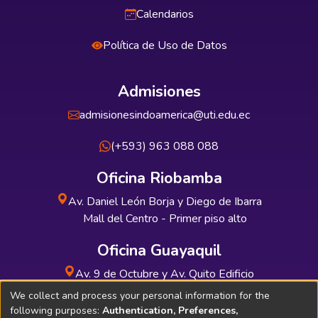
Calendarios
Política de Uso de Datos
Admisiones
admisionesindoamerica@uti.edu.ec
(+593) 963 088 088
Oficina Riobamba
Av. Daniel León Borja y Diego de Ibarra
Mall del Centro - Primer piso alto
Oficina Guayaquil
Av. 9 de Octubre y Av. Quito Edificio
INDUAUTO - Planta baja
We collect and process your personal information for the
following purposes:
Authentication, Preferences,