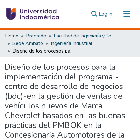
(current)
Log In
Communities & Collections
Home
Pregrado
Facultad de Ingeniería y Tecnologías de la Información y la Comunicación
All of DSpace
Sede Ambato
Ingeniería Industrial
Diseño de los procesos para la implementación del programa - centro de desarrollo de negocios (bdc)-en la gestión de ventas de vehículos nuevos de Marca Chevrolet basados en las buenas prácticas del PMBOK en la Concesionaria Automotores de la Sierra S.A.(assa) de la Ciudad de Ambato en el período 2019-2020.
Statistics
Estadísticas Externas
Diseño de los procesos para la
implementación del programa -
centro de desarrollo de negocios
(bdc)-en la gestión de ventas de
vehículos nuevos de Marca
Chevrolet basados en las buenas
prácticas del PMBOK en la
Concesionaria Automotores de la