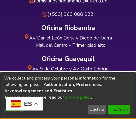
admisionesindoamerica@uti.edu.ec
(+593) 963 088 088
Oficina Riobamba
Av. Daniel León Borja y Diego de Ibarra
Mall del Centro - Primer piso alto
Oficina Guayaquil
Av. 9 de Octubre y Av. Quito Edificio
INDUAUTO - Planta baja
We collect and process your personal information for the
following purposes:
Authentication, Preferences,
Acknowledgement and Statistics
.
To learn more, please read our
privacy policy
.
ES
Soporte Técnico
Bibliolatino.com
Customize
Decline
That's ok