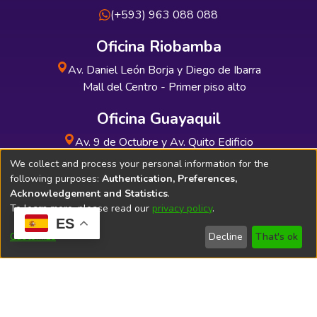
(+593) 963 088 088
Oficina Riobamba
Av. Daniel León Borja y Diego de Ibarra
Mall del Centro - Primer piso alto
Oficina Guayaquil
Av. 9 de Octubre y Av. Quito Edificio
INDUAUTO - Planta baja
We collect and process your personal information for the
following purposes:
Authentication, Preferences,
Acknowledgement and Statistics
.
To learn more, please read our
privacy policy
.
ES
Soporte Técnico
Bibliolatino.com
Customize
Decline
That's ok