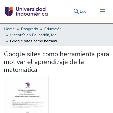
(current)
Log In
Communities & Collections
Home
Posgrado
Educación
All of DSpace
Maestría en Educación, Mención Pedagogía en Entornos Digitales
Google sites como herramienta para motivar el aprendizaje de la matemática
Statistics
Estadísticas Externas
Google sites como herramienta para
motivar el aprendizaje de la
matemática