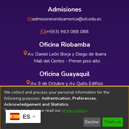
Admisiones
admisionesindoamerica@uti.edu.ec
(+593) 963 088 088
Oficina Riobamba
Av. Daniel León Borja y Diego de Ibarra
Mall del Centro - Primer piso alto
Oficina Guayaquil
Av. 9 de Octubre y Av. Quito Edificio
INDUAUTO - Planta baja
We collect and process your personal information for the
following purposes:
Authentication, Preferences,
Acknowledgement and Statistics
.
To learn more, please read our
privacy policy
.
ES
Soporte Técnico
Bibliolatino.com
Customize
Decline
That's ok