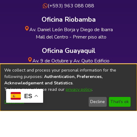
(+593) 963 088 088
Oficina Riobamba
Av. Daniel León Borja y Diego de Ibarra
Mall del Centro - Primer piso alto
Oficina Guayaquil
Av. 9 de Octubre y Av. Quito Edificio
INDUAUTO - Planta baja
We collect and process your personal information for the
following purposes:
Authentication, Preferences,
Acknowledgement and Statistics
.
To learn more, please read our
privacy policy
.
ES
Soporte Técnico
Bibliolatino.com
Customize
Decline
That's ok