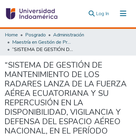
(current)
Log In
Communities & Collections
Home
Posgrado
Administración
All of DSpace
Maestría en Gestión de Proyectos Socioproductivos
“SISTEMA DE GESTIÓN DE MANTENIMIENTO DE LOS RADARES LANZA DE LA FUERZA AÉREA ECUATORIANA Y SU REPERCUSIÓN EN LA DISPONIBILIDAD, VIGILANCIA Y DEFENSA DEL ESPACIO AÉREO NACIONAL, EN EL PERÍODO 2015-2016”
Statistics
Estadísticas Externas
“SISTEMA DE GESTIÓN DE
MANTENIMIENTO DE LOS
RADARES LANZA DE LA FUERZA
AÉREA ECUATORIANA Y SU
REPERCUSIÓN EN LA
DISPONIBILIDAD, VIGILANCIA Y
DEFENSA DEL ESPACIO AÉREO
NACIONAL, EN EL PERÍODO