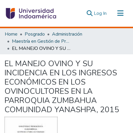
(current)
Log In
Communities & Collections
Home
Posgrado
Administración
All of DSpace
Maestría en Gestión de Proyectos Socioproductivos
EL MANEJO OVINO Y SU INCIDENCIA EN LOS INGRESOS ECONÓMICOS EN LOS OVINOCULTORES EN LA PARROQUIA ZUMBAHUA COMUNIDAD YANASHPA, 2015
Statistics
Estadísticas Externas
EL MANEJO OVINO Y SU
INCIDENCIA EN LOS INGRESOS
ECONÓMICOS EN LOS
OVINOCULTORES EN LA
PARROQUIA ZUMBAHUA
COMUNIDAD YANASHPA, 2015