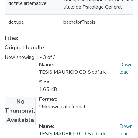
dc.title.alternative
título de Psicólogo General
dc.type
bachelorThesis
Files
Original bundle
Now showing
1 - 3 of 3
Name:
Down
TESIS MAURICIO CD´S.pdf.lnk
load
Size:
1.65 KB
Format:
No
Unknown data format
Thumbnail
Available
Name:
Down
TESIS MAURICIO CD´S.pdf.lnk
load