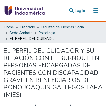
(current)
Log In
Communities & Collections
Home
Pregrado
Facultad de Ciencias Sociales y Humanas
All of DSpace
Sede Ambato
Psicología
EL PERFIL DEL CUIDADOR Y SU RELACIÓN CON EL BURNOUT EN PERSONAS ENCARGADAS DE PACIENTES CON DISCAPACIDAD GRAVE EN BENEFICIARIOS DEL BONO JOAQUIN GALLEGOS LARA (MIES)
Statistics
Estadísticas Externas
EL PERFIL DEL CUIDADOR Y SU
RELACIÓN CON EL BURNOUT EN
PERSONAS ENCARGADAS DE
PACIENTES CON DISCAPACIDAD
GRAVE EN BENEFICIARIOS DEL
BONO JOAQUIN GALLEGOS LARA
(MIES)