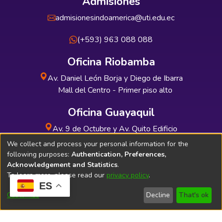
Admisiones
admisionesindoamerica@uti.edu.ec
(+593) 963 088 088
Oficina Riobamba
Av. Daniel León Borja y Diego de Ibarra
Mall del Centro - Primer piso alto
Oficina Guayaquil
Av. 9 de Octubre y Av. Quito Edificio
INDUAUTO - Planta baja
We collect and process your personal information for the
following purposes:
Authentication, Preferences,
Acknowledgement and Statistics
.
To learn more, please read our
privacy policy
.
ES
Soporte Técnico
Bibliolatino.com
Customize
Decline
That's ok