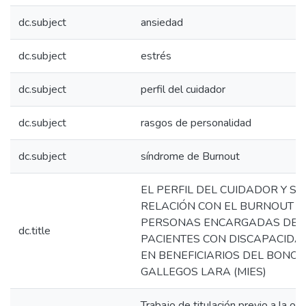
dc.subject
ansiedad
dc.subject
estrés
dc.subject
perfil del cuidador
dc.subject
rasgos de personalidad
dc.subject
síndrome de Burnout
EL PERFIL DEL CUIDADOR Y SU
RELACIÓN CON EL BURNOUT E
PERSONAS ENCARGADAS DE
dc.title
PACIENTES CON DISCAPACIDA
EN BENEFICIARIOS DEL BONO 
GALLEGOS LARA (MIES)
Trabajo de titulación previo a la ob