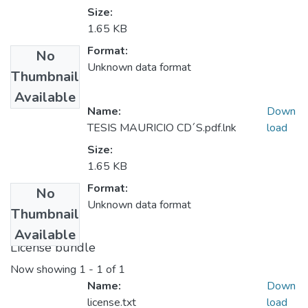
Size:
1.65 KB
Format:
No
Unknown data format
Thumbnail
Available
Name:
Down
TESIS MAURICIO CD´S.pdf.lnk
load
Size:
1.65 KB
Format:
No
Unknown data format
Thumbnail
Available
License bundle
Now showing
1 - 1 of 1
Name:
Down
license.txt
load