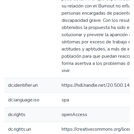
su relación con el Burnout no influ
personas encargadas de pacientes
discapacidad grave. Con los result
obtenidos la propuesta ha sido en
solucionar y prevenir la aparición d
síntomas por exceso de trabajo en
actitudes y aptitudes, a más de inf
población para que puedan reaccio
forma asertiva a los problemas del 
vivir.
dc.identifier.uri
https://hdl.handle.net/20.500.14
dc.language.iso
spa
dc.rights
openAccess
dc.rights.uri
https://creativecommons.org/licens