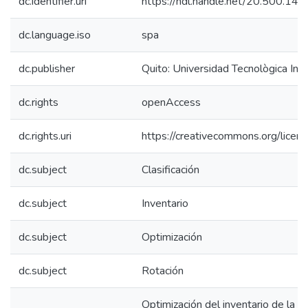
dc.identifier.uri
https://hdl.handle.net/20.500.1
dc.language.iso
spa
dc.publisher
Quito: Universidad Tecnològica In
dc.rights
openAccess
dc.rights.uri
https://creativecommons.org/licens
dc.subject
Clasificación
dc.subject
Inventario
dc.subject
Optimización
dc.subject
Rotación
Optimización del inventario de la 