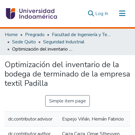
(current)
Log In
Communities & Collections
Home
Pregrado
Facultad de Ingeniería y Tecnologías de la Información y la Comunicación
All of DSpace
Sede Quito
Seguridad Industrial
Optimización del inventario de la bodega de terminado de la empresa textil Padilla
Statistics
Estadísticas Externas
Optimización del inventario de la
bodega de terminado de la empresa
textil Padilla
Simple item page
dc.contributor.advisor
Espejo Viñán, Hernán Fabricio
dc.contributor.author
Caiza Caiza, Omar Sthevven