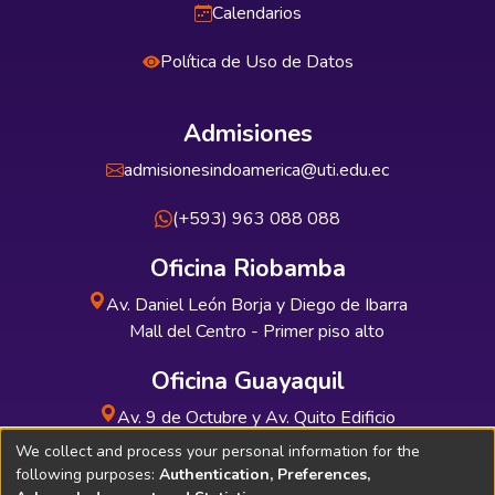
Calendarios
Política de Uso de Datos
Admisiones
admisionesindoamerica@uti.edu.ec
(+593) 963 088 088
Oficina Riobamba
Av. Daniel León Borja y Diego de Ibarra
Mall del Centro - Primer piso alto
Oficina Guayaquil
Av. 9 de Octubre y Av. Quito Edificio
INDUAUTO - Planta baja
We collect and process your personal information for the
following purposes:
Authentication, Preferences,