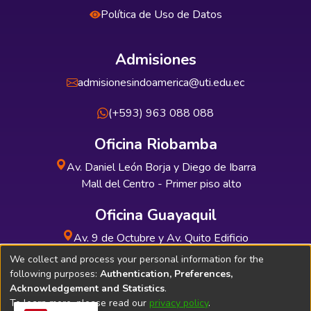
Política de Uso de Datos
Admisiones
admisionesindoamerica@uti.edu.ec
(+593) 963 088 088
Oficina Riobamba
Av. Daniel León Borja y Diego de Ibarra
Mall del Centro - Primer piso alto
Oficina Guayaquil
Av. 9 de Octubre y Av. Quito Edificio
INDUAUTO - Planta baja
We collect and process your personal information for the
following purposes:
Authentication, Preferences,
Acknowledgement and Statistics
.
To learn more, please read our
privacy policy
.