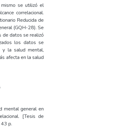
 mismo se utilizó el
cance correlacional.
stionario Reducida de
eneral (GQH-28). Se
s de datos se realizó
izados los datos se
 y la salud mental,
ás afecta en la salud
s
ud mental general en
lacional. [Tesis de
 43 p.