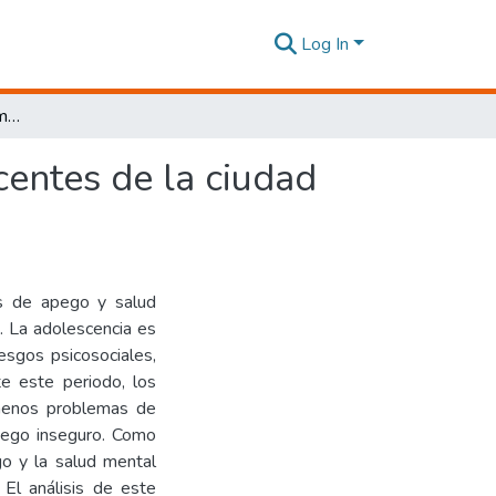
Log In
Estilos de apego y salud mental general en adolescentes de la ciudad de Ambato. Un estudio relacional
centes de la ciudad
os de apego y salud
. La adolescencia es
esgos psicosociales,
e este periodo, los
menos problemas de
pego inseguro. Como
go y la salud mental
El análisis de este