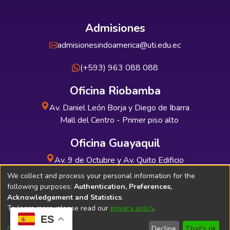
Admisiones
admisionesindoamerica@uti.edu.ec
(+593) 963 088 088
Oficina Riobamba
Av. Daniel León Borja y Diego de Ibarra
Mall del Centro - Primer piso alto
Oficina Guayaquil
Av. 9 de Octubre y Av. Quito Edificio
INDUAUTO - Planta baja
We collect and process your personal information for the
following purposes:
Authentication, Preferences,
Acknowledgement and Statistics
.
To learn more, please read our
privacy policy
.
ES
Soporte Técnico
Bibliolatino.com
Customize
Decline
That's ok