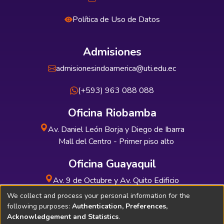
Política de Uso de Datos
Admisiones
admisionesindoamerica@uti.edu.ec
(+593) 963 088 088
Oficina Riobamba
Av. Daniel León Borja y Diego de Ibarra
Mall del Centro - Primer piso alto
Oficina Guayaquil
Av. 9 de Octubre y Av. Quito Edificio
INDUAUTO - Planta baja
We collect and process your personal information for the
following purposes:
Authentication, Preferences,
Acknowledgement and Statistics
.