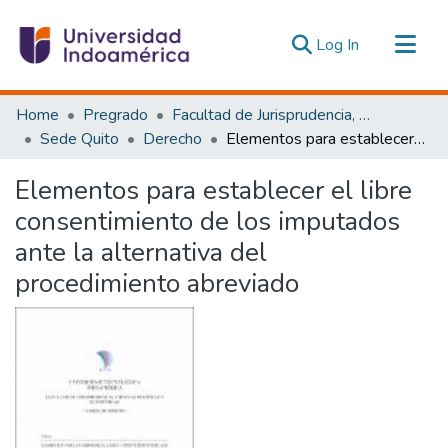
(current)
Log In
Communities & Collections
Home
Pregrado
Facultad de Jurisprudencia, Ciencias Políticas y Económicas
All of DSpace
Sede Quito
Derecho
Elementos para establecer el libre consentimiento de los imputados ante la alternativa del procedimiento abreviado
Statistics
Elementos para establecer el libre
Estadísticas Externas
consentimiento de los imputados
ante la alternativa del
procedimiento abreviado