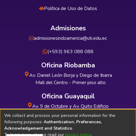
Política de Uso de Datos
Admisiones
admisionesindoamerica@uti.edu.ec
(+593) 963 088 088
Oficina Riobamba
Av. Daniel León Borja y Diego de Ibarra
Mall del Centro - Primer piso alto
Oficina Guayaquil
Av. 9 de Octubre y Av. Quito Edificio
INDUAUTO - Planta baja
We collect and process your personal information for the
following purposes:
Authentication, Preferences,
Acknowledgement and Statistics
.
To learn more, please read our
privacy policy
.