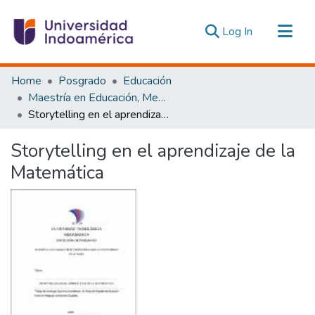
(current)
Log In
Communities & Collections
Home
Posgrado
Educación
All of DSpace
Maestría en Educación, Mención Pedagogía en Entornos Digitales
Storytelling en el aprendizaje de la Matemática
Statistics
Estadísticas Externas
Storytelling en el aprendizaje de la
Matemática