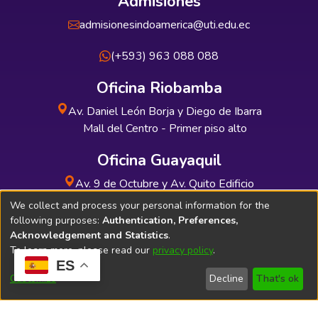
Admisiones
admisionesindoamerica@uti.edu.ec
(+593) 963 088 088
Oficina Riobamba
Av. Daniel León Borja y Diego de Ibarra
Mall del Centro - Primer piso alto
Oficina Guayaquil
Av. 9 de Octubre y Av. Quito Edificio
INDUAUTO - Planta baja
We collect and process your personal information for the
following purposes:
Authentication, Preferences,
Acknowledgement and Statistics
.
To learn more, please read our
privacy policy
.
ES
Soporte Técnico
Bibliolatino.com
Customize
Decline
That's ok