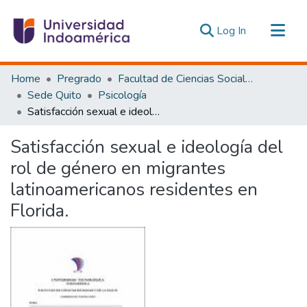
(current)
Log In
Communities & Collections
Home
Pregrado
Facultad de Ciencias Sociales y Humanas
All of DSpace
Sede Quito
Psicología
Satisfacción sexual e ideología del rol de género en migrantes latinoamericanos residentes en Florida.
Statistics
Estadísticas Externas
Satisfacción sexual e ideología del
rol de género en migrantes
latinoamericanos residentes en
Florida.