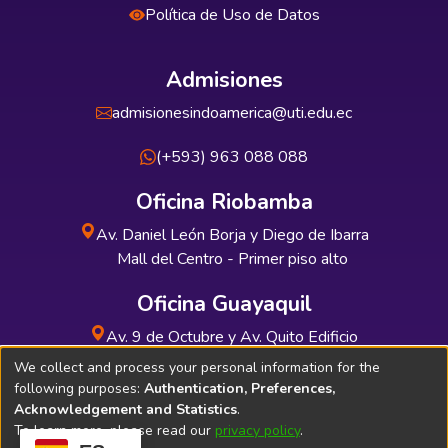
Política de Uso de Datos
Admisiones
admisionesindoamerica@uti.edu.ec
(+593) 963 088 088
Oficina Riobamba
Av. Daniel León Borja y Diego de Ibarra
Mall del Centro - Primer piso alto
Oficina Guayaquil
Av. 9 de Octubre y Av. Quito Edificio
INDUAUTO - Planta baja
We collect and process your personal information for the
following purposes:
Authentication, Preferences,
Acknowledgement and Statistics
.
To learn more, please read our
privacy policy
.