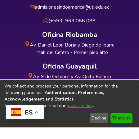
admisionesindoamerica@uti.edu.ec
(+593) 963 088 088
Oficina Riobamba
Av. Daniel León Borja y Diego de Ibarra
Mall del Centro - Primer piso alto
Oficina Guayaquil
Av. 9 de Octubre y Av. Quito Edificio
INDUAUTO - Planta baja
We collect and process your personal information for the
following purposes:
Authentication, Preferences,
Acknowledgement and Statistics
.
To learn more, please read our
privacy policy
.
ES
Soporte Técnico
Bibliolatino.com
Customize
Decline
That's ok