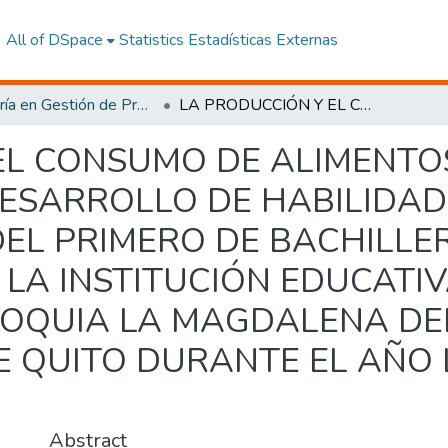
All of DSpace
Statistics
Estadísticas Externas
Maestría en Gestión de Proyectos Socioproductivos
LA PRODUCCIÓN Y EL CONSUMO DE ALIMENTOS NUTRITIVOS Y SU INCIDENCIA EN EL DESARROLLO DE HABILIDADES COGNITIVAS EN LOS ESTUDIANTES DEL PRIMERO DE BACHILLERATO INTERNACIONAL DE LA INSTITUCIÓN EDUCATIVA FISCAL BENITO JUÁREZ DE LA PARROQUIA LA MAGDALENA DEL DISTRITO METROPOLITANO DE QUITO DURANTE EL AÑO LECTIVO 2015 – 2016.
EL CONSUMO DE ALIMENTOS
DESARROLLO DE HABILIDAD
DEL PRIMERO DE BACHILLE
LA INSTITUCIÓN EDUCATIV
ROQUIA LA MAGDALENA DEL
 QUITO DURANTE EL AÑO L
Abstract