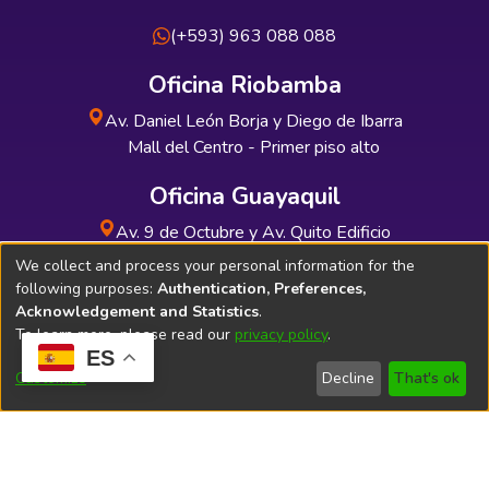
(+593) 963 088 088
Oficina Riobamba
Av. Daniel León Borja y Diego de Ibarra
Mall del Centro - Primer piso alto
Oficina Guayaquil
Av. 9 de Octubre y Av. Quito Edificio
INDUAUTO - Planta baja
We collect and process your personal information for the
following purposes:
Authentication, Preferences,
Acknowledgement and Statistics
.
To learn more, please read our
privacy policy
.
ES
Soporte Técnico
Bibliolatino.com
Customize
Decline
That's ok