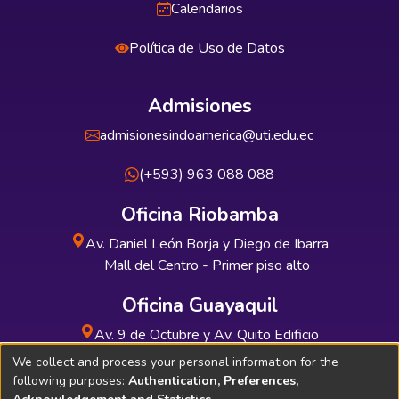
Calendarios
Política de Uso de Datos
Admisiones
admisionesindoamerica@uti.edu.ec
(+593) 963 088 088
Oficina Riobamba
Av. Daniel León Borja y Diego de Ibarra
Mall del Centro - Primer piso alto
Oficina Guayaquil
Av. 9 de Octubre y Av. Quito Edificio
INDUAUTO - Planta baja
We collect and process your personal information for the
following purposes:
Authentication, Preferences,