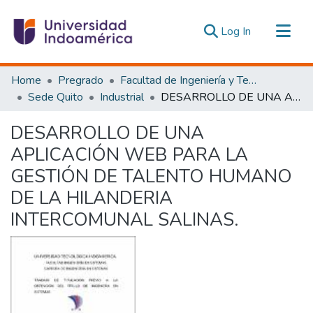
(current)
Log In
Communities & Collections
Home
Pregrado
Facultad de Ingeniería y Tecnologías de la Información y la Comunicación
All of DSpace
Sede Quito
Industrial
DESARROLLO DE UNA APLICACIÓN WEB PARA LA GESTIÓN DE TALENTO HUMANO DE LA HILANDERIA INTERCOMUNAL SALINAS.
Statistics
DESARROLLO DE UNA
Estadísticas Externas
APLICACIÓN WEB PARA LA
GESTIÓN DE TALENTO HUMANO
DE LA HILANDERIA
INTERCOMUNAL SALINAS.