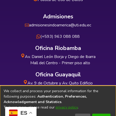
Admisiones
admisionesindoamerica@uti.edu.ec
(+593) 963 088 088
Oficina Riobamba
Av. Daniel León Borja y Diego de Ibarra
Mall del Centro - Primer piso alto
Oficina Guayaquil
Av. 9 de Octubre y Av. Quito Edificio
INDUAUTO - Planta baja
We collect and process your personal information for the
following purposes:
Authentication, Preferences,
Acknowledgement and Statistics
.
To learn more, please read our
privacy policy
.
ES
Soporte Técnico
Bibliolatino.com