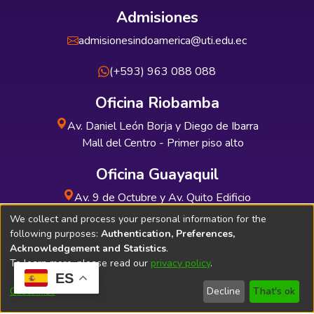
Admisiones
admisionesindoamerica@uti.edu.ec
(+593) 963 088 088
Oficina Riobamba
Av. Daniel León Borja y Diego de Ibarra
Mall del Centro - Primer piso alto
Oficina Guayaquil
Av. 9 de Octubre y Av. Quito Edificio
INDUAUTO - Planta baja
We collect and process your personal information for the
following purposes:
Authentication, Preferences,
Acknowledgement and Statistics
.
To learn more, please read our
privacy policy
.
ES
Soporte Técnico
Bibliolatino.com
Customize
Decline
That's ok