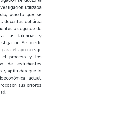
igación se utilizó la
vestigación utilizada
udio, puesto que se
los docentes del área
cientes a segundo de
icar las falencias y
estigación. Se puede
 para el aprendizaje
 el proceso y los
ón de estudiantes
s y aptitudes que le
oeconómica actual,
procesen sus errores
ad.