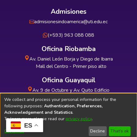
Admisiones
admisionesindoamerica@uti.edu.ec
(+593) 963 088 088
Oficina Riobamba
Av. Daniel León Borja y Diego de Ibarra
Mall del Centro - Primer piso alto
Oficina Guayaquil
Av. 9 de Octubre y Av. Quito Edificio
INDUAUTO - Planta baja
We collect and process your personal information for the
following purposes:
Authentication, Preferences,
Acknowledgement and Statistics
.
To learn more, please read our
privacy policy
.
ES
Soporte Técnico
Bibliolatino.com
Customize
Decline
That's ok