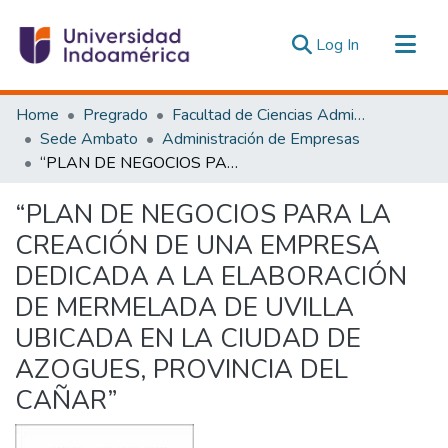
(current)
Log In
Communities & Collections
Home
Pregrado
Facultad de Ciencias Administrativas y Económicas
All of DSpace
Sede Ambato
Administración de Empresas
“PLAN DE NEGOCIOS PARA LA CREACIÓN DE UNA EMPRESA DEDICADA A LA ELABORACIÓN DE MERMELADA DE UVILLA UBICADA EN LA CIUDAD DE AZOGUES, PROVINCIA DEL CAÑAR”
Statistics
Estadísticas Externas
“PLAN DE NEGOCIOS PARA LA
CREACIÓN DE UNA EMPRESA
DEDICADA A LA ELABORACIÓN
DE MERMELADA DE UVILLA
UBICADA EN LA CIUDAD DE
AZOGUES, PROVINCIA DEL
CAÑAR”