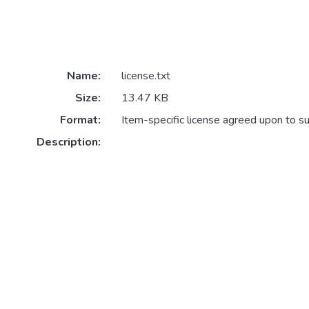
Name:
license.txt
Size:
13.47 KB
Format:
Item-specific license agreed upon to s
Description: