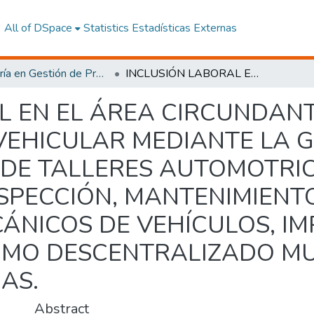
All of DSpace
Statistics
Estadísticas Externas
Maestría en Gestión de Proyectos Socioproductivos
INCLUSIÓN LABORAL EN EL ÁREA CIRCUNDANTE AL CENTRO DE REVISIÓN TÉCNICA VEHICULAR MEDIANTE LA GESTIÓN DE EMPRENDIMIENTOS DE TALLERES AUTOMOTRICES PROVEEDORES DE SERVICIOS DE INSPECCIÓN, MANTENIMIENTO Y REPARACIÓN DE COMPONENTES MECÁNICOS DE VEHÍCULOS, IMPULSADA POR EL GOBIERNO AUTÓNOMO DESCENTRALIZADO MUNICIPAL DEL CANTÓN ESMERALDAS.
L EN EL ÁREA CIRCUNDAN
VEHICULAR MEDIANTE LA G
 DE TALLERES AUTOMOTRI
NSPECCIÓN, MANTENIMIENT
NICOS DE VEHÍCULOS, IM
MO DESCENTRALIZADO MUN
AS.
Abstract