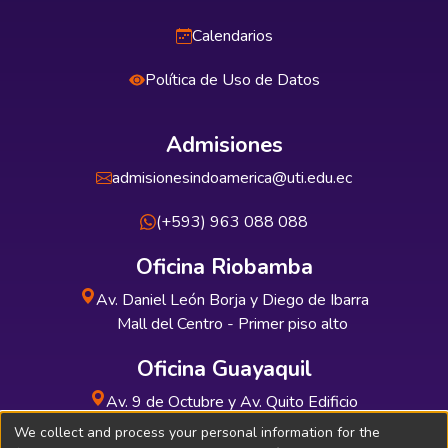
Calendarios
Política de Uso de Datos
Admisiones
admisionesindoamerica@uti.edu.ec
(+593) 963 088 088
Oficina Riobamba
Av. Daniel León Borja y Diego de Ibarra
Mall del Centro - Primer piso alto
Oficina Guayaquil
Av. 9 de Octubre y Av. Quito Edificio
INDUAUTO - Planta baja
We collect and process your personal information for the